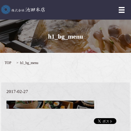
メ
h1_bg_menu
TOP
h1_bg_menu
2017-02-27