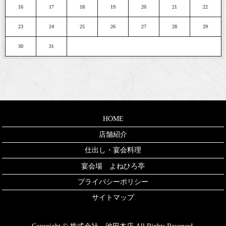
16
17
18
19
20
21
22
23
24
25
26
27
28
29
30
31
HOME
店舗紹介
仕出し・宴会料理
宴会場 よねひろ亭
プライバシーポリシー
サイトマップ