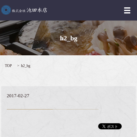
メ
h2_bg
TOP
h2_bg
2017-02-27