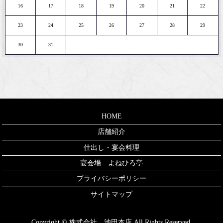
16
17
18
19
20
21
22
23
24
25
26
27
28
29
30
31
HOME
店舗紹介
仕出し・宴会料理
宴会場 よねひろ亭
プライバシーポリシー
サイトマップ
Copyright © 株式会社 池田本店 All Rights Reserved.