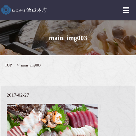
メ
main_img003
TOP
main_img003
2017-02-27