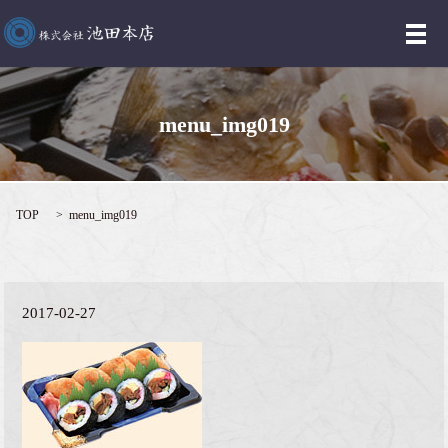
メ
menu_img019
TOP
menu_img019
2017-02-27