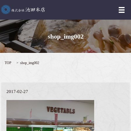
メ
shop_img002
TOP
shop_img002
2017-02-27