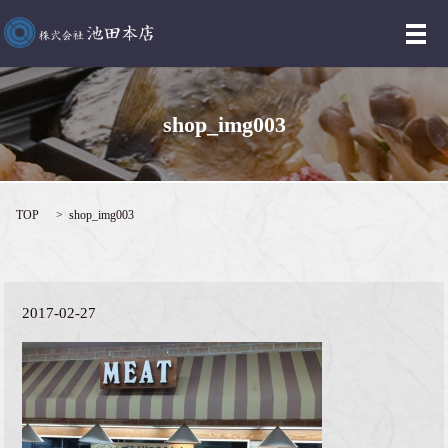
メ
shop_img003
TOP
shop_img003
2017-02-27